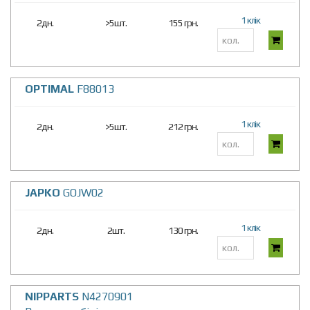
1 клік
2дн.
>5шт.
155 грн.
OPTIMAL
F88013
1 клік
2дн.
>5шт.
212 грн.
JAPKO
GOJW02
1 клік
2дн.
2шт.
130 грн.
NIPPARTS
N4270901