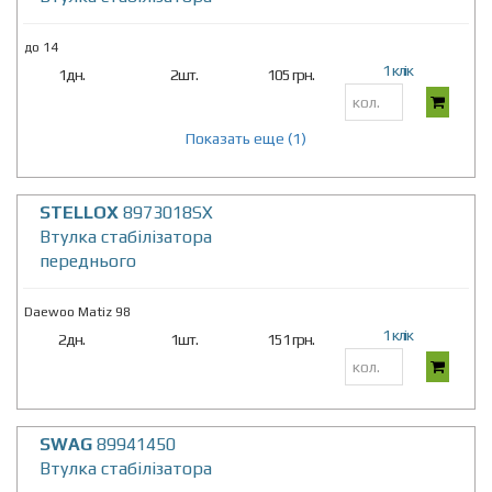
до 14
1 клік
1дн.
2шт.
105 грн.
Показать еще (1)
STELLOX
8973018SX
Втулка стабілізатора
переднього
Daewoo Matiz 98
1 клік
2дн.
1шт.
151 грн.
SWAG
89941450
Втулка стабілізатора