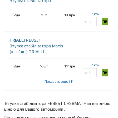
Втулка стабілізатора
1 клік
2дн.
1шт.
183 грн.
TRIALLI
RB0531
Втулка стабілізатора Матіз
(к-т 2шт) TRIALLI
1 клік
2дн.
>5шт.
114 грн.
Показать еще (1)
Втулка стабілізатора FEBEST CHSBMATF за вигідною
ціною для Вашого автомобіля .
Доставимо ваше замовлення по всій Україні!