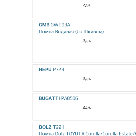
2дн.
GMB
GWT93A
Помпа Водяная (Со Шкивом)
2дн.
HEPU
P723
2дн.
BUGATTI
PA8506
2дн.
DOLZ
T221
Помпа Dolz TOYOTA Corolla/Corolla Estate/