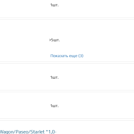
1шт.
>5шт.
Показать еще (3)
1шт.
1шт.
Wagon/Paseo/Starlet "1,0-