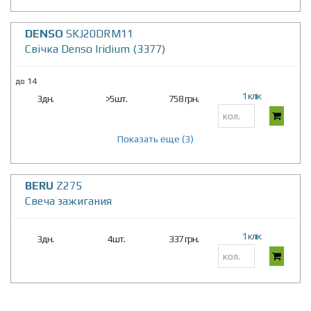
DENSO
SKJ20DRM11
Свічка Denso Iridium (3377)
до 14
1 клік
3дн.
>5шт.
758 грн.
Показать еще (3)
BERU
Z275
Свеча зажигания
1 клік
3дн.
4шт.
337 грн.