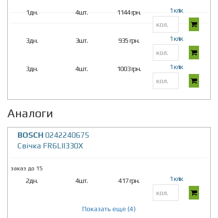
1 клік
1дн.
4шт.
1144 грн.
1 клік
3дн.
3шт.
935 грн.
1 клік
3дн.
4шт.
1003 грн.
Аналоги
BOSCH
0242240675
Свічка FR6LII330X
заказ до 15
1 клік
2дн.
4шт.
417 грн.
Показать еще (4)