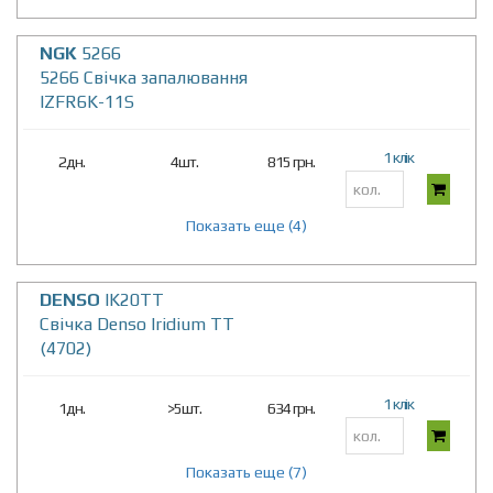
NGK
5266
5266 Свічка запалювання
IZFR6K-11S
1 клік
2дн.
4шт.
815 грн.
Показать еще (4)
DENSO
IK20TT
Свічка Denso Iridium TT
(4702)
1 клік
1дн.
>5шт.
634 грн.
Показать еще (7)