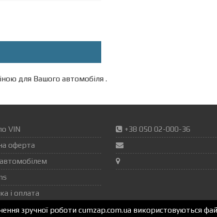
ною для Вашого автомобіля .
по VIN
+38 050 02-000-36
на оферта
автомобілем
ns
ка і оплата
ечення зручної роботи cumzap.com.ua використовуються файл