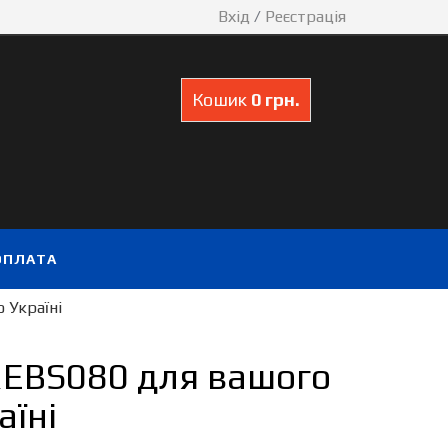
Вхід
/
Реєстрація
Кошик
0 грн.
ОПЛАТА
 Україні
REBS080 для вашого
аїні