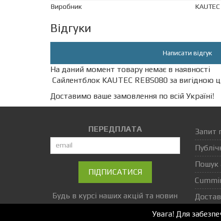
Виробник
KAUTEC
Відгуки
Написати відгук
На даний момент товару немає в наявності
Сайлентблок KAUTEC REBS080 за вигідною ці
Доставимо ваше замовлення по всій Україні!
ПЕРЕДПЛАТА
Запит 
Публіч
Пошук 
ПІДПИСАТИСЯ
Cummi
Будь в курсі наших акцій та новин
Достав
Увага! Для забезп