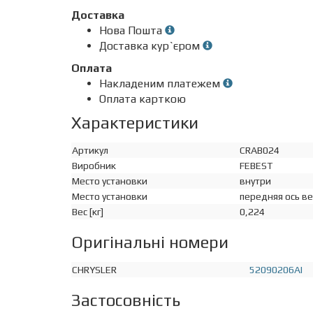
Доставка
Нова Пошта
Доставка кур`єром
Оплата
Накладеним платежем
Оплата карткою
Характеристики
Артикул
CRAB024
Виробник
FEBEST
Место установки
внутри
Место установки
передняя ось в
Вес [кг]
0,224
Оригінальні номери
CHRYSLER
52090206AI
Застосовність