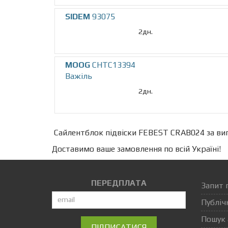
SIDEM
93075
2дн.
MOOG
CHTC13394
Важіль
2дн.
Сайлентблок підвіски FEBEST CRAB024 за виг
Доставимо ваше замовлення по всій Україні!
ПЕРЕДПЛАТА
Запит 
Публіч
Пошук 
ПІДПИСАТИСЯ