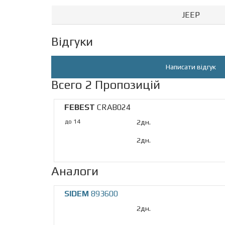
JEEP
Відгуки
Написати відгук
Всего 2 Пропозицій
FEBEST
CRAB024
до 14
2дн.
2дн.
Аналоги
SIDEM
893600
2дн.