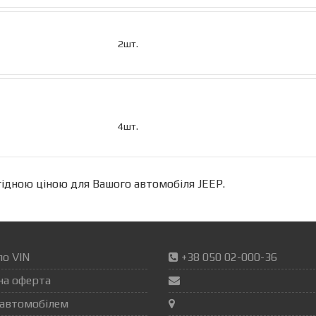
2шт.
4шт.
ідною ціною для Вашого автомобіля JEEP.
по VIN
+38 050 02-000-36
на оферта
автомобілем