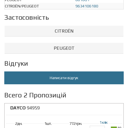
CITROËN/PEUGEOT
9634106180
Застосовність
CITROËN
PEUGEOT
Відгуки
Написати відгук
Всего 2 Пропозицій
DAYCO
94959
1 клік
2дн.
1шт.
772 грн.
до 14