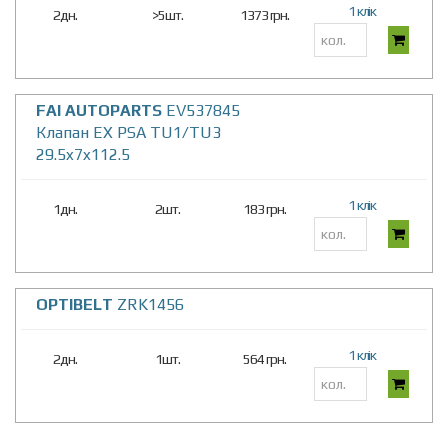
1 клік
2дн.
>5шт.
1373 грн.
FAI AUTOPARTS
EV537845
Клапан EX PSA TU1/TU3
29.5x7x112.5
1 клік
1дн.
2шт.
183 грн.
OPTIBELT
ZRK1456
1 клік
2дн.
1шт.
564 грн.