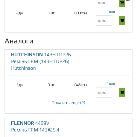
1 клік
2дн.
1шт.
830 грн.
Аналоги
HUTCHINSON
143HTDP26
Ремінь ГРМ (143HTDP26)
Hutchinson
1 клік
1дн.
3шт.
845 грн.
Показать еще (2)
FLENNOR
4489V
Ремiнь ГРМ 143#25.4