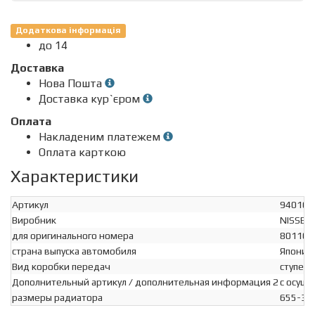
Додаткова інформація
до 14
Доставка
Нова Пошта
Доставка кур`єром
Оплата
Накладеним платежем
Оплата карткою
Характеристики
Артикул
940163
Виробник
NISSEN
для оригинального номера
80110-
страна выпуска автомобиля
Япония
Вид коробки передач
ступенч
Дополнительный артикул / дополнительная информация 2
с осуш
размеры радиатора
655-37