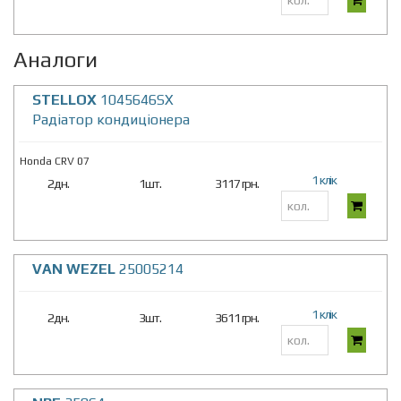
Аналоги
STELLOX
1045646SX
Радіатор кондиціонера
Honda CRV 07
1 клік
2дн.
1шт.
3117 грн.
VAN WEZEL
25005214
1 клік
2дн.
3шт.
3611 грн.