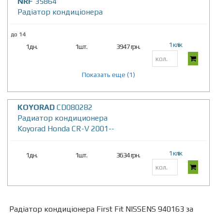
NRF
35864
Радіатор кондиціонера
до 14
1 клік
1дн.
1шт.
3947 грн.
Показать еще (1)
KOYORAD
CD080282
Радиатор кондиционера
Koyorad Honda CR-V 2001--
1 клік
1дн.
1шт.
3634 грн.
Радіатор кондиціонера First Fit NISSENS 940163 за