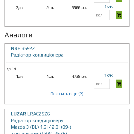
1 клік
2дн.
2шт.
5566 грн.
Аналоги
NRF
35922
Радіатор кондиціонера
до 14
1 клік
1дн.
1шт.
4738 грн.
Показать еще (2)
LUZAR
LRAC25Z6
Радіатор кондиціонеру
Mazda 3 (BL) 1.6i / 2.0i (09-)
з ресивером (LRAC 25Z6)