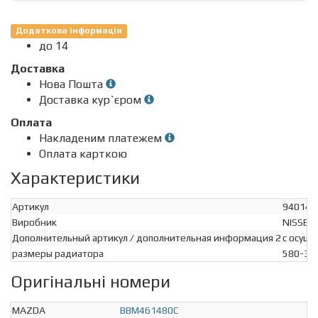
Додаткова інформація
до 14
Доставка
Нова Пошта
Доставка кур`єром
Оплата
Накладеним платежем
Оплата карткою
Характеристики
Артикул
940149
Виробник
NISSEN
Дополнительный артикул / дополнительная информация 2
с осуш
размеры радиатора
580-37
Оригінальні номери
MAZDA
BBM461480C