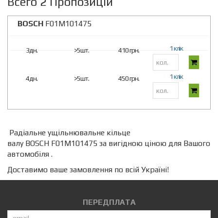
Всего 2 Пропозицій
BOSCH
F01M101475
1 клік
3дн.
>5шт.
410 грн.
1 клік
4дн.
>5шт.
450 грн.
Радіальне ущільнювальне кільце
валу BOSCH F01M101475 за вигідною ціною для Вашого
автомобіля .
Доставимо ваше замовлення по всій Україні!
ПЕРЕДПЛАТА