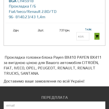
BGA
CH4591B
Прокладка Г/Б
Fiat/Iveco/Renault 2.8D/TD
96- 8140.23/43 1,4m
1 клік
2дн.
2шт.
737 грн.
Прокладка головки блока Payen BX410 PAYEN BX411
за вигідною ціною для Вашого автомобіля CITROËN,
FIAT, IVECO, OPEL, PEUGEOT, RENAULT, RENAULT
TRUCKS, SANTANA.
Доставимо ваше замовлення по всій Україні!
ПЕРЕДПЛАТА