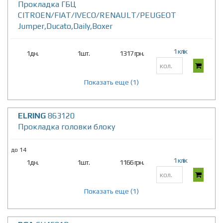
Прокладка ГБЦ
CITROEN/FIAT/IVECO/RENAULT/PEUGEOT
Jumper,Ducato,Daily,Boxer
1 клік
1дн.
1шт.
1317 грн.
Показать еще (1)
ELRING
863120
Прокладка головки блоку
до 14
1 клік
1дн.
1шт.
1166 грн.
Показать еще (1)