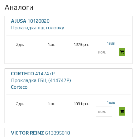
Аналоги
AJUSA
10120820
Прокладка пiд головку
1 клік
2дн.
1шт.
1273 грн.
CORTECO
414747P
Прокладка ГБЦ (414747P)
Corteco
1 клік
2дн.
1шт.
1081 грн.
VICTOR REINZ
613395010