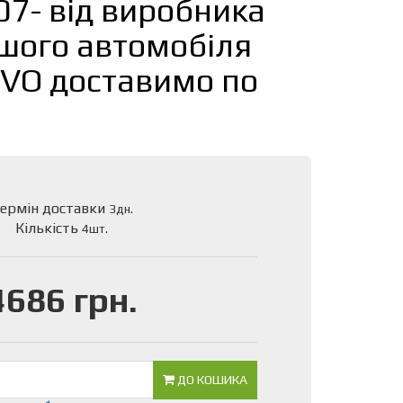
 07- від виробника
шого автомобіля
LVO доставимо по
ермін доставки
3дн.
Кількість
4шт.
4686 грн.
ДО КОШИКА