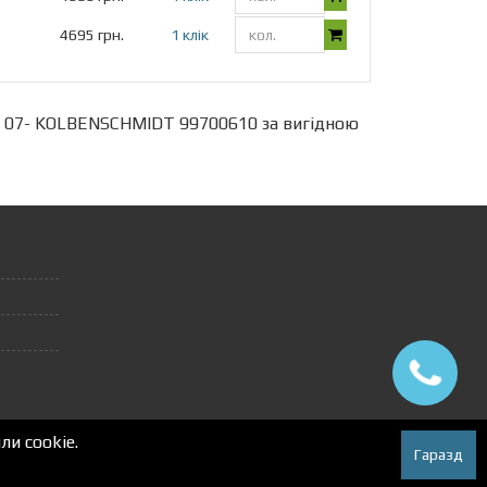
4695 грн.
1 клік
 JTD 07- KOLBENSCHMIDT 99700610 за вигідною
и cookie.
Гаразд
Autox.pro