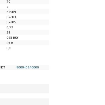
70
3
61969
87203
87205
0,52
28
085190
85,6
0,6
IDT
800045910060