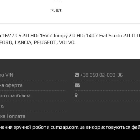
>5шт.
 16V / C5 2.0 HDi 16V / Jumpy 2.0 HDi 140 / Fiat Scudo 2.0
 FORD, LANCIA, PEUGEOT, VOLVO.
по VIN
+38 050 02-000-36
на оферта
автомобілем
ns
ка і оплата
ечення зручної роботи cumzap.com.ua використовуються файл