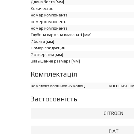
Длина болта [мм]
Количество
номер компонента
номер компонента
номер компонента
Глубина кармана клапана 1 [мм]
? болта [мм]
Номер продукции
? отверстия [мм]
Завышение размера [мм]
Комплектація
Комплект поршневых колец
KOLBENSCHM
Застосовність
CITROËN
FIAT