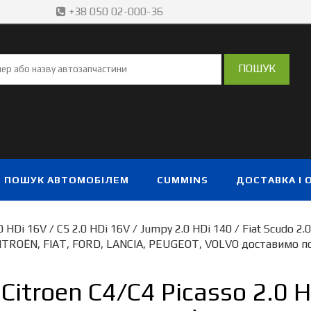
+38 050 02-000-36
ПОШУК АВТОМОБІЛЕМ
CUMMINS
ДОСТАВКА І 
 HDi 16V / C5 2.0 HDi 16V / Jumpy 2.0 HDi 140 / Fiat Scudo
ITROËN, FIAT, FORD, LANCIA, PEUGEOT, VOLVO доставимо по
troen C4/C4 Picasso 2.0 HD