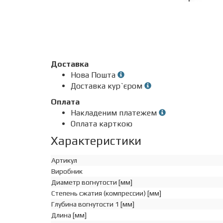
Доставка
Нова Пошта
Доставка кур`єром
Оплата
Накладеним платежем
Оплата карткою
Характеристики
Артикул
Виробник
Диаметр вогнутости [мм]
Степень сжатия (компрессии) [мм]
Глубина вогнутости 1 [мм]
Длина [мм]