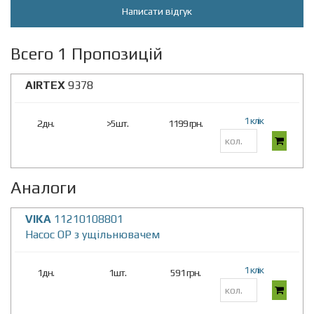
Написати відгук
Всего 1 Пропозицій
AIRTEX
9378
1 клік
2дн.
>5шт.
1199 грн.
Аналоги
VIKA
11210108801
Насос ОР з ущільнювачем
1 клік
1дн.
1шт.
591 грн.