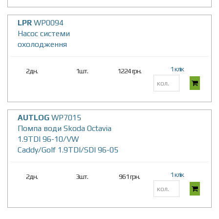
LPR
WP0094
Насос системи
охолодження
1 клік
2дн.
1шт.
1224 грн.
AUTLOG
WP7015
Помпа води Skoda Octavia
1.9TDI 96-10/VW
Caddy/Golf 1.9TDI/SDI 96-05
1 клік
2дн.
3шт.
961 грн.