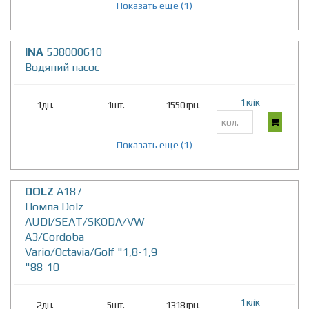
Показать еще (1)
INA
538000610
Водяний насос
1 клік
1дн.
1шт.
1550 грн.
Показать еще (1)
DOLZ
A187
Помпа Dolz
AUDI/SEAT/SKODA/VW
A3/Cordoba
Vario/Octavia/Golf "1,8-1,9
"88-10
1 клік
2дн.
5шт.
1318 грн.