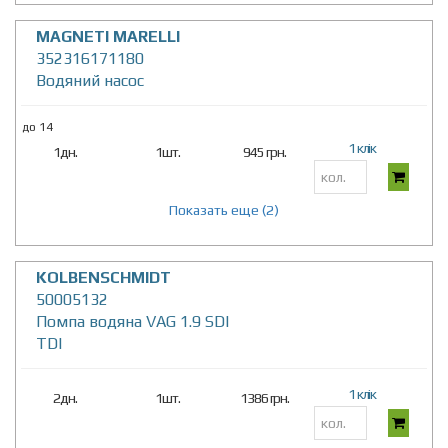
MAGNETI MARELLI
352316171180
Водяний насос
до 14
1 клік
1дн.
1шт.
945 грн.
Показать еще (2)
KOLBENSCHMIDT
50005132
Помпа водяна VAG 1.9 SDI
TDI
1 клік
2дн.
1шт.
1386 грн.