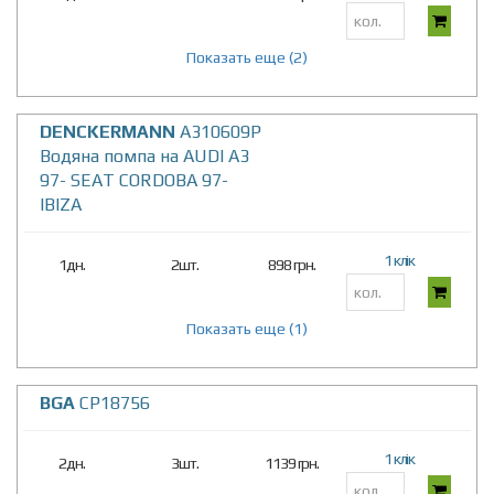
Показать еще (2)
DENCKERMANN
A310609P
Водяна помпа на AUDI A3
97- SEAT CORDOBA 97-
IBIZA
1 клік
1дн.
2шт.
898 грн.
Показать еще (1)
BGA
CP18756
1 клік
2дн.
3шт.
1139 грн.