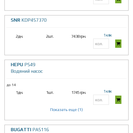
SNR
KDP457370
1 клік
2дн.
2шт.
7438 грн.
HEPU
P549
Водяний насос
до 14
1 клік
1дн.
1шт.
1745 грн.
Показать еще (1)
BUGATTI
PA5116