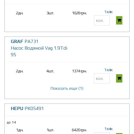
1 клік
2дн.
3шт.
1028 грн.
GRAF
PA731
Насос Водяной Vag 1.9Tdi
95
1 клік
2дн.
4шт.
1374 грн.
Показать еще (1)
HEPU
PK05491
до 14
1 клік
1дн.
1шт.
6420 грн.