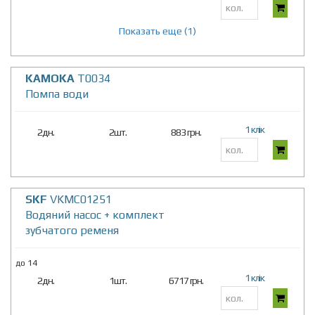
Показать еще (1)
KAMOKA
T0034
Помпа води
1 клік
2дн.
2шт.
883 грн.
SKF
VKMC01251
Водяний насос + комплект
зубчатого ременя
до 14
1 клік
2дн.
1шт.
6717 грн.