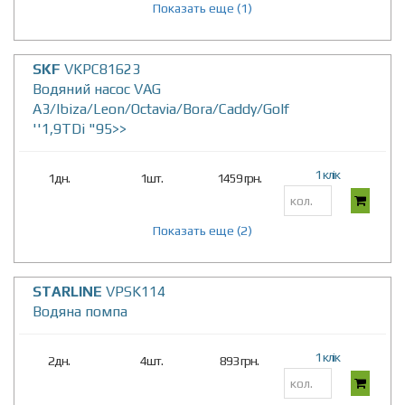
Показать еще (1)
SKF
VKPC81623
Водяний насос VAG
A3/Ibiza/Leon/Octavia/Bora/Caddy/Golf
''1,9TDi "95>>
1 клік
1дн.
1шт.
1459 грн.
Показать еще (2)
STARLINE
VPSK114
Водяна помпа
1 клік
2дн.
4шт.
893 грн.