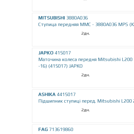
MITSUBISHI
3880A036
Ступица передняя MMC - 3880A036 MPS (
2дн.
JAPKO
415017
Маточина колеса передня Mitsubishi L200 I
-16) (415017) JAPKO
2дн.
ASHIKA
4415017
Підшипник ступиці перед. Mitsubishi L200 
2дн.
FAG
713619860