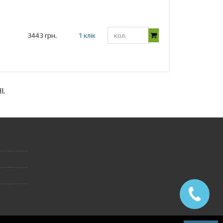
3443 грн.
1 клік
I.