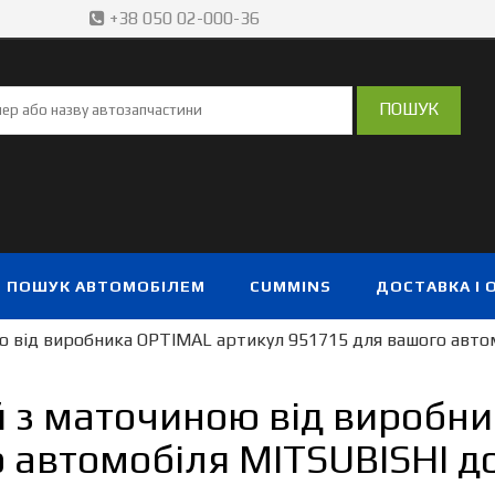
+38 050 02-000-36
ПОШУК АВТОМОБІЛЕМ
CUMMINS
ДОСТАВКА І 
ю від виробника OPTIMAL артикул 951715 для вашого автом
й з маточиною від виробни
 автомобіля MITSUBISHI до