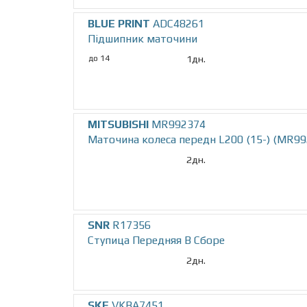
BLUE PRINT
ADC48261
Підшипник маточини
до 14
1дн.
MITSUBISHI
MR992374
Маточина колеса передн L200 (15-) (MR9
2дн.
SNR
R17356
Ступица Передняя В Сборе
2дн.
SKF
VKBA7451