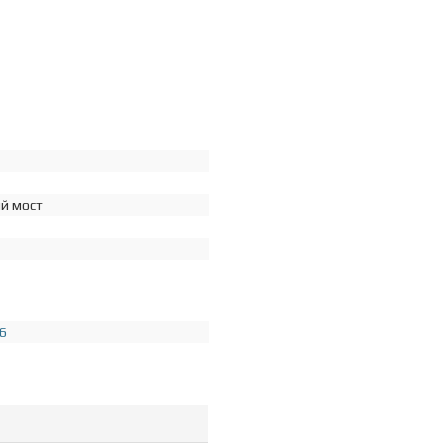
й мост
6