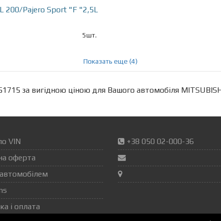
 200/Pajero Sport "F "2,5L
5шт.
Показать еще (4)
1715 за вигідною ціною для Вашого автомобіля MITSUBISH
по VIN
+38 050 02-000-36
на оферта
автомобілем
ns
ка і оплата