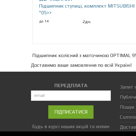
Підшипник ступиці, комплект MITSUBISHI L
"05>>
до 14
2дн.
Підшипник колісний з маточиною OPTIMAL 95
Доставимо ваше замовлення по всій Україні!
ПЕРЕДПЛАТА
Запит 
Публіч
Пошук 
ПІДПИСАТИСЯ
Cummi
Будь в курсі наших акцій та новин
Достав