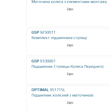
Маточина колеса з елементами монтажу
2дн.
GSP
9250011
Комплект підшипника ступиці
2дн.
GSP
9330007
Подшипник Ступицы Колеса Переднего
2дн.
OPTIMAL
951715L
Підшипник колісний з маточиною
2дн.