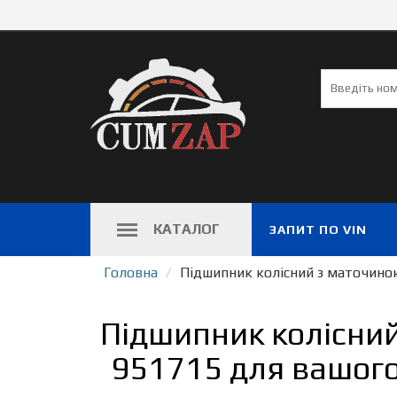
КАТАЛОГ
ЗАПИТ ПО VIN
Головна
Підшипник колісний з маточино
Підшипник колісни
951715 для вашого