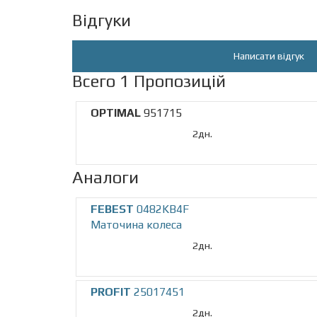
Відгуки
Написати відгук
Всего 1 Пропозицій
OPTIMAL
951715
2дн.
Аналоги
FEBEST
0482KB4F
Маточина колеса
2дн.
PROFIT
25017451
2дн.