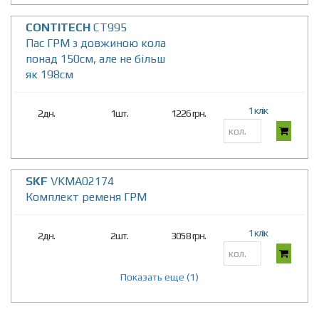
CONTITECH
CT995
Пас ГРМ з довжиною кола
понад 150см, але не більш
як 198см
1 клік
2дн.
1шт.
1226 грн.
SKF
VKMA02174
Комплект ременя ГРМ
1 клік
2дн.
2шт.
3058 грн.
Показать еще (1)