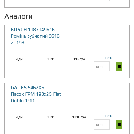
Аналоги
BOSCH
1987949616
Ремінь зубчатий 9616
Z=193
1 клік
2дн.
1шт.
916 грн.
GATES
5462XS
Пасок ГРМ 193x25 Fiat
Doblo 1.9D
1 клік
2дн.
1шт.
1010 грн.