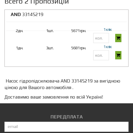
Всего 2 Пропозицій
AND
33145219
1 клік
2дн.
1шт.
5671 грн.
1 клік
1дн.
3шт.
5681 грн.
Насос гідропідсилювача AND 33145219 за вигідною
ціною для Вашого автомобіля .
Доставимо ваше замовлення по всій Україні!
ПЕРЕДПЛАТА