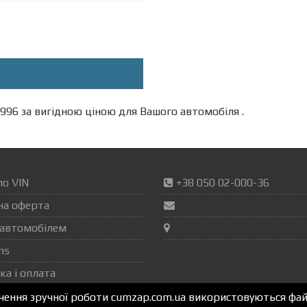
96 за вигідною ціною для Вашого автомобіля .
по VIN
+38 050 02-000-36
на оферта
автомобілем
ns
ка і оплата
ечення зручної роботи cumzap.com.ua використовуються файл