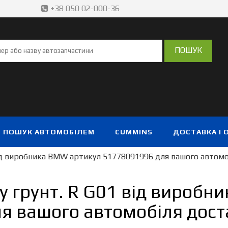
+38 050 02-000-36
ПОШУК АВТОМОБІЛЕМ
CUMMINS
ДОСТАВКА І 
ід виробника BMW артикул 51778091996 для вашого автомо
у грунт. R G01 від виробн
я вашого автомобіля доста