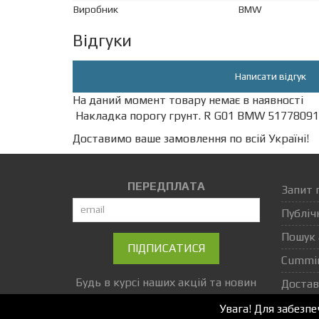
Виробник
BMW
Відгуки
Написати відгук
На даний момент товару немає в наявності
Накладка порогу грунт. R G01 BMW 517780919
Доставимо ваше замовлення по всій Україні!
ПЕРЕДПЛАТА
Запит 
Публіч
Пошук 
ПІДПИСАТИСЯ
Cummi
Будь в курсі наших акцій та новин
Достав
Увага! Для забезп