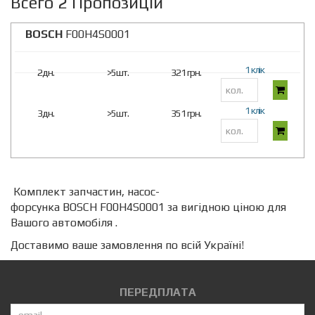
Всего 2 Пропозицій
BOSCH
F00H4S0001
1 клік
2дн.
>5шт.
321 грн.
1 клік
3дн.
>5шт.
351 грн.
Комплект запчастин, насос-
форсунка BOSCH F00H4S0001 за вигідною ціною для
Вашого автомобіля .
Доставимо ваше замовлення по всій Україні!
ПЕРЕДПЛАТА