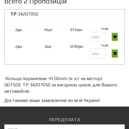
Всего 2 Пропозицій
TP
34207050
1 клік
2дн.
>5шт.
913 грн.
1 клік
2дн.
2шт.
1239 грн.
Кольца поршневые +0.50mm (к-кт на мотор)
QG15DE TP 34207050 за вигідною ціною для Вашого
автомобіля .
Доставимо ваше замовлення по всій Україні!
ПЕРЕДПЛАТА