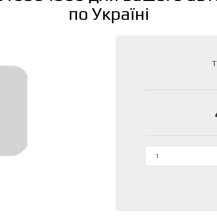
по Україні
Т