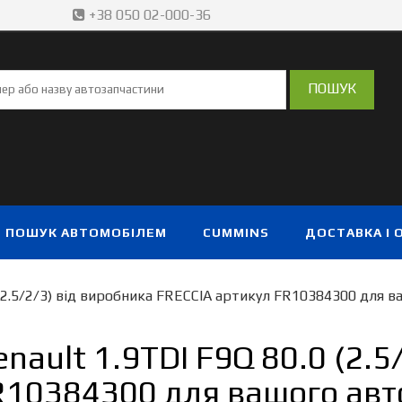
+38 050 02-000-36
ПОШУК АВТОМОБІЛЕМ
CUMMINS
ДОСТАВКА І 
 (2.5/2/3) від виробника FRECCIA артикул FR10384300 для 
nault 1.9TDI F9Q 80.0 (2.5
R10384300 для вашого ав