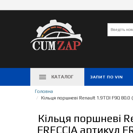
КАТАЛОГ
ЗАПИТ ПО VIN
Головна
Кiльця поршневі Renault 1.9TDI F9Q 80.0
Кiльця поршневі Re
FRECCIA артикул F