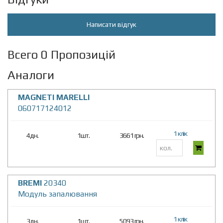
Написати відгук
Всего 0 Пропозицій
Аналоги
MAGNETI MARELLI
060717124012
1 клік
4дн.
1шт.
3661 грн.
BREMI
20340
Модуль запалювання
1 клік
3дн.
1шт.
5093 грн.