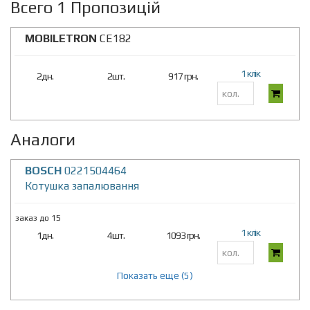
Всего 1 Пропозицій
MOBILETRON
CE182
1 клік
2дн.
2шт.
917 грн.
Аналоги
BOSCH
0221504464
Котушка запалювання
заказ до 15
1 клік
1дн.
4шт.
1093 грн.
Показать еще (5)