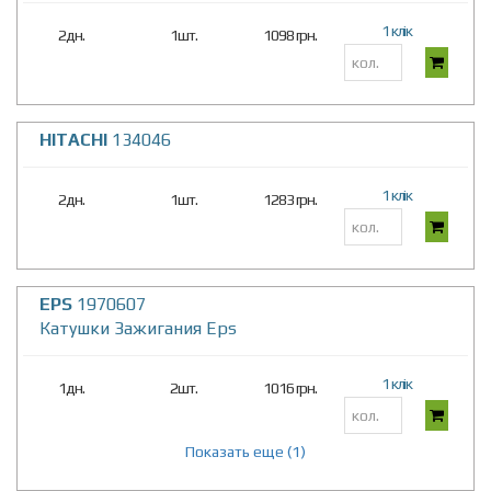
1 клік
2дн.
1шт.
1098 грн.
HITACHI
134046
1 клік
2дн.
1шт.
1283 грн.
EPS
1970607
Катушки Зажигания Eps
1 клік
1дн.
2шт.
1016 грн.
Показать еще (1)