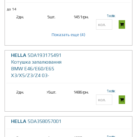
до 14
1 клік
2дн.
5шт.
1451 грн.
Показать еще (4)
HELLA
5DA193175491
Котушка запалювання
BMW E46/E60/E65
X3/X5/Z3/Z4 03-
1 клік
2дн.
>5шт.
1486 грн.
HELLA
5DA358057001
1 клік