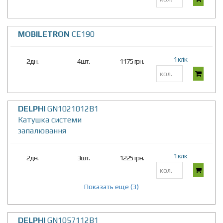
MOBILETRON
CE190
1 клік
2дн.
4шт.
1175 грн.
DELPHI
GN1021012B1
Катушка системи
запалювання
1 клік
2дн.
3шт.
1225 грн.
Показать еще (3)
DELPHI
GN1057112B1