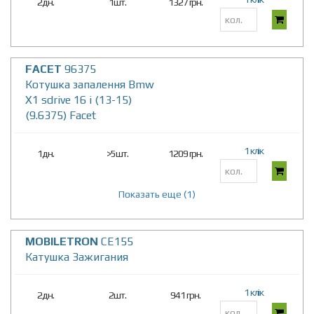
2дн.
1шт.
1327 грн.
FACET
96375
Котушка запалення Bmw
X1 sdrive 16 i (13-15)
(9.6375) Facet
1 клік
1дн.
>5шт.
1209 грн.
Показать еще (1)
MOBILETRON
CE155
Катушка Зажигания
1 клік
2дн.
2шт.
941 грн.