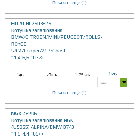
Показать еще (1)
HITACHI
2503875
Котушка запалювання
BMW/CITROEN/MINI/PEUGEOT/ROLLS-
ROYCE
5/C4/Cooper/207/Ghost
"1,4-6,6 "03>>
1 клік
1дн.
>5шт.
1179 грн.
Показать еще (1)
NGK
48206
Котушка запалювання NGK
(U5055) ALPINA/BMW B7/3
"1,6-4,4 "00>>