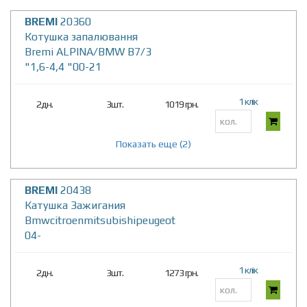
BREMI
20360
Котушка запалювання
Bremi ALPINA/BMW B7/3
"1,6-4,4 "00-21
1 клік
2дн.
3шт.
1019 грн.
Показать еще (2)
BREMI
20438
Катушка Зажигания
Bmwcitroenmitsubishipeugeot
04-
1 клік
2дн.
3шт.
1273 грн.