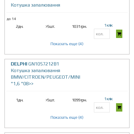
Котушка запалювання
до 14
1 клік
2дн.
>5шт.
1031 грн.
Показать еще (4)
DELPHI
GN1057212B1
Котушка запалювання
BMW/CITROEN/PEUGEOT/MINI
"1,6 "08>>
1 клік
1дн.
>5шт.
1099 грн.
Показать еще (4)