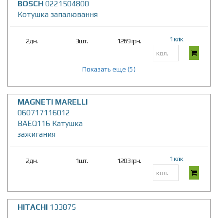
BOSCH
0221504800
Котушка запалювання
1 клік
2дн.
3шт.
1269 грн.
Показать еще (5)
MAGNETI MARELLI
060717116012
BAEQ116 Катушка
зажигания
1 клік
2дн.
1шт.
1203 грн.
HITACHI
133875