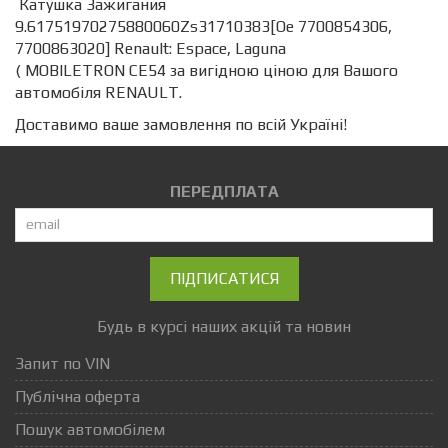
Катушка Зажигания
9.61751970275880060Zs31710383[Oe 7700854306,
7700863020] Renault: Espace, Laguna
( MOBILETRON CE54 за вигідною ціною для Вашого
автомобіля RENAULT.
Доставимо ваше замовлення по всій Україні!
ПЕРЕДПЛАТА
ПІДПИСАТИСЯ
Будь в курсі наших акцій та новин
Запит по VIN
Публічна оферта
Пошук автомобілем