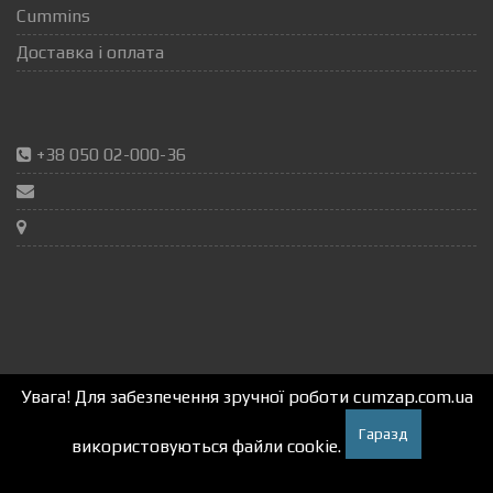
Cummins
Доставка і оплата
+38 050 02-000-36
Увага! Для забезпечення зручної роботи cumzap.com.ua
Гаразд
використовуються файли cookie.
Autox.pro