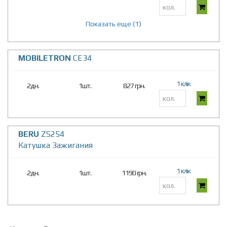
Показать еще (1)
MOBILETRON
CE34
1 клік
2дн.
1шт.
827 грн.
BERU
ZS254
Катушка Зажигания
1 клік
2дн.
1шт.
1190 грн.