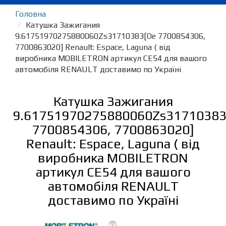
Головна
Катушка Зажигания
9.61751970275880060Zs31710383[Oe 7700854306,
7700863020] Renault: Espace, Laguna ( від
виробника MOBILETRON артикул CE54 для вашого
автомобіля RENAULT доставимо по Україні
Катушка Зажигания
9.61751970275880060Zs31710383
7700854306, 7700863020]
Renault: Espace, Laguna ( від
виробника MOBILETRON
артикул CE54 для вашого
автомобіля RENAULT
доставимо по Україні