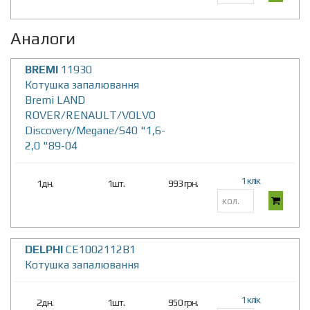
Аналоги
BREMI
11930
Котушка запалювання
Bremi LAND
ROVER/RENAULT/VOLVO
Discovery/Megane/S40 "1,6-
2,0 "89-04
1 клік
1дн.
1шт.
993 грн.
DELPHI
CE1002112B1
Котушка запалювання
1 клік
2дн.
1шт.
950 грн.