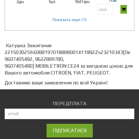
1 клік
2дн.
1шт.
1641 грн.
Показать еще (1)
Катушка Зажигания
2215030259.6088197018888001411882Zs23210343[Oe
9607405482, 9622889780,
9607405480] MOBILETRON CE24 за вигідною ціною для
Вашого автомобіля CITROËN, FIAT, PEUGEOT.
Доставимо ваше замовлення по всій Україні!
ПЕРЕДПЛАТА
ПІДПИСАТИСЯ