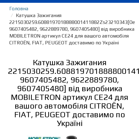
Головна
Катушка Зажигания
2215030259.6088197018888001411882Zs23210343[Oe
9607405482, 9622889780, 9607405480] від виробника
MOBILETRON артикул CE24 для вашого автомобіля
CITROËN, FIAT, PEUGEOT доставимо по Україні
Катушка Зажигания
2215030259.60881970188880014
9607405482, 9622889780,
9607405480] від виробника
MOBILETRON артикул CE24 для
вашого автомобіля CITROËN,
FIAT, PEUGEOT доставимо по
Україні