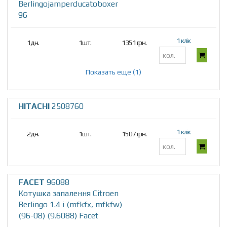
Berlingojamperducatoboxer
96
1 клік
1дн.
1шт.
1351 грн.
Показать еще (1)
HITACHI
2508760
1 клік
2дн.
1шт.
1507 грн.
FACET
96088
Котушка запалення Citroen
Berlingo 1.4 i (mfkfx, mfkfw)
(96-08) (9.6088) Facet