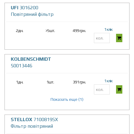
UFI
3016200
Повітряний фільтр
1 клік
2дн.
>5шт.
499 грн.
KOLBENSCHMIDT
50013446
1 клік
1дн.
1шт.
391 грн.
Показать еще (1)
STELLOX
7100819SX
Фільтр повітряний