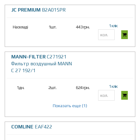
JC PREMIUM
B2A015PR
1 клік
На складі
1шт.
443 грн.
MANN-FILTER
C271921
Фильтр воздушный MANN
C 27 192/1
1 клік
1дн.
2шт.
624 грн.
Показать еще (1)
COMLINE
EAF422