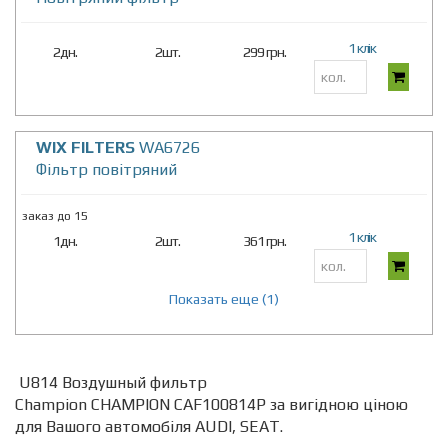
1 клік
2дн.
2шт.
299 грн.
WIX FILTERS
WA6726
Фільтр повітряний
заказ до 15
1 клік
1дн.
2шт.
361 грн.
Показать еще (1)
U814 Воздушный фильтр
Champion CHAMPION CAF100814P за вигідною ціною
для Вашого автомобіля AUDI, SEAT.