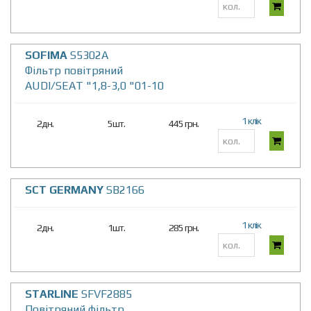
SOFIMA
S5302A
Фільтр повітряний
AUDI/SEAT "1,8-3,0 "01-10
1 клік
2дн.
5шт.
445 грн.
SCT GERMANY
SB2166
1 клік
2дн.
1шт.
285 грн.
STARLINE
SFVF2885
Повітряний фільтр