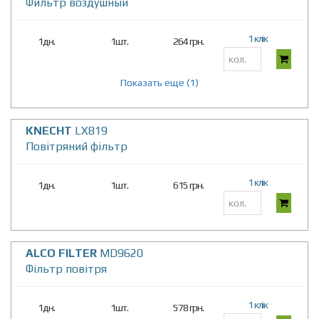
Фильтр воздушный
1 клік
1дн.
1шт.
264 грн.
Показать еще (1)
KNECHT
LX819
Повітряний фільтр
1 клік
1дн.
1шт.
615 грн.
ALCO FILTER
MD9620
Фільтр повітря
1 клік
1дн.
1шт.
578 грн.