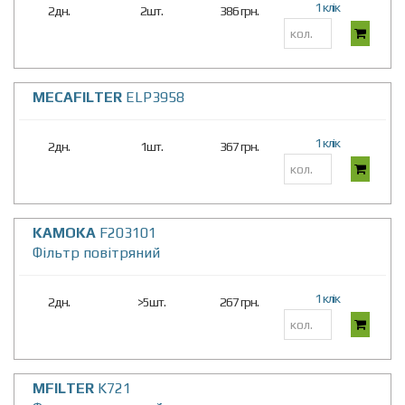
1 клік
2дн.
2шт.
386 грн.
MECAFILTER
ELP3958
1 клік
2дн.
1шт.
367 грн.
KAMOKA
F203101
Фiльтр повiтряний
1 клік
2дн.
>5шт.
267 грн.
MFILTER
K721