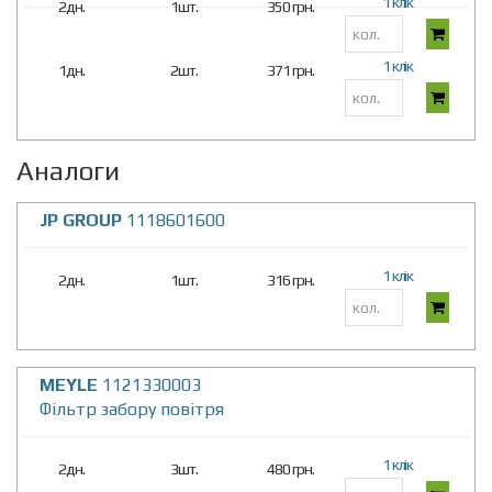
1 клік
2дн.
1шт.
350 грн.
1 клік
1дн.
2шт.
371 грн.
Аналоги
JP GROUP
1118601600
1 клік
2дн.
1шт.
316 грн.
MEYLE
1121330003
Фільтр забору повітря
1 клік
2дн.
3шт.
480 грн.