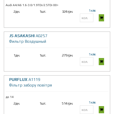
Audi A4/A6 1.6-3.0/1.9TDi/2.5TDi 00>
1 клік
2дн.
1шт.
324 грн.
JS ASAKASHI
A0257
Фильтр Воздушный
1 клік
1дн.
1шт.
279 грн.
PURFLUX
A1119
Фільтр забору повітря
до 14
1 клік
2дн.
1шт.
514 грн.