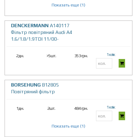
Показать еще (1)
DENCKERMANN
A140117
Фiльтр повiтряний Audi A4
1.6/1.8/1.9TDI 11/00-
1 клік
2дн.
>5шт.
353 грн.
BORSEHUNG
B12805
Повітряний фільтр
1 клік
1дн.
2шт.
484 грн.
Показать еще (1)