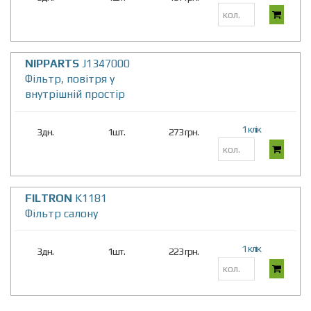
NIPPARTS
J1347000
Фільтр, повітря у
внутрішній простір
1 клік
3дн.
1шт.
273 грн.
FILTRON
K1181
Фiльтр салону
1 клік
3дн.
1шт.
223 грн.