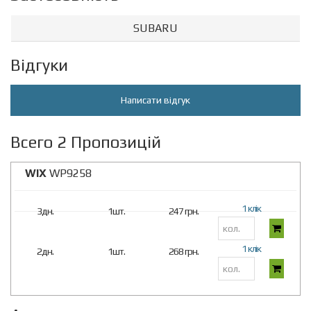
SUBARU
Відгуки
Написати відгук
Всего 2 Пропозицій
WIX
WP9258
1 клік
3дн.
1шт.
247 грн.
1 клік
2дн.
1шт.
268 грн.