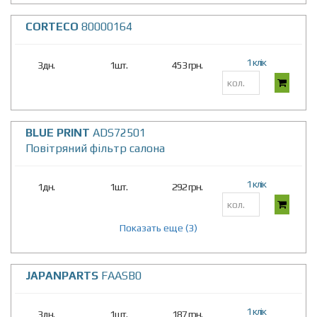
CORTECO
80000164
1 клік
3дн.
1шт.
453 грн.
BLUE PRINT
ADS72501
Повітряний фільтр салона
1 клік
1дн.
1шт.
292 грн.
Показать еще (3)
JAPANPARTS
FAASB0
1 клік
3дн.
1шт.
187 грн.