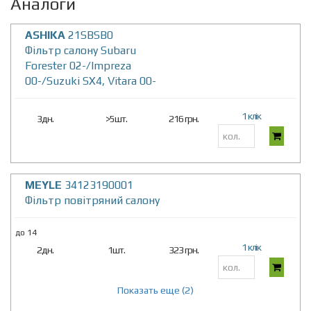
Аналоги
ASHIKA
21SBSB0
Фільтр салону Subaru
Forester 02-/Impreza
00-/Suzuki SX4, Vitara 00-
1 клік
3дн.
>5шт.
216 грн.
MEYLE
34123190001
Фільтр повітряний салону
до 14
1 клік
2дн.
1шт.
323 грн.
Показать еще (2)