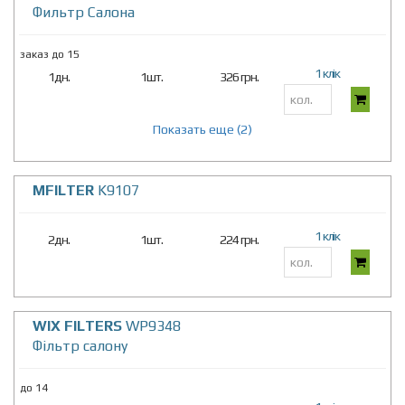
Фильтр Салона
заказ до 15
1 клік
1дн.
1шт.
326 грн.
Показать еще (2)
MFILTER
K9107
1 клік
2дн.
1шт.
224 грн.
WIX FILTERS
WP9348
Фільтр салону
до 14