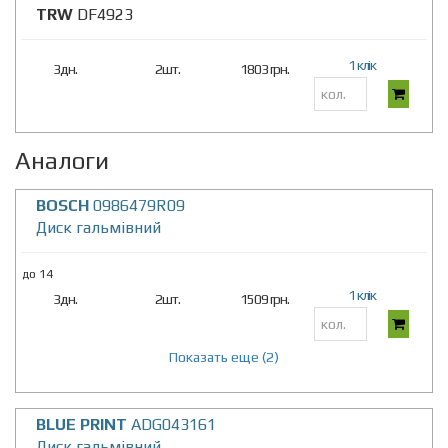
TRW
DF4923
1 клік
3дн.
2шт.
1803 грн.
Аналоги
BOSCH
0986479R09
Диск гальмівний
до 14
1 клік
3дн.
2шт.
1509 грн.
Показать еще (2)
BLUE PRINT
ADG043161
Диск гальмівний