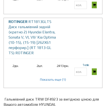
ROTINGER
RT1813GLT5
Диск гальмівний задній
(кратно 2) Hyundai Elantra,
Sonata V, VI, VII/ Kia Optima
(10-15), (15-19) [262X61
перфорир.] (RT 1813-GL
T5) ROTINGER
1 клік
2дн.
2шт.
2413 грн.
Показать еще (1)
Гальмівний диск TRW DF4923 за вигідною ціною для
Вашого автомобіля HYUNDAI.