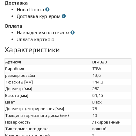
Доставка
Нова Пошта
Доставка кур`єром
Оплата
Накладеним платежем
Оплата карткою
Характеристики
Артикул
DF4923
Виробник
TRW
размер резьбы
12,6
? фаски 2 [мм]
114,3
Диаметр [мм]
262
Высота [мм]
61,15
Цвет
Black
Диаметр центрирования [мм]
76
Толщина тормозного диска (мм)
10
Поверхность
лакированный
Тип тормозного диска
полный
Количество отверстий
5