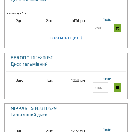
заказ до 15
1 клік
2дн.
2шт.
1404 грн.
Показать еще (1)
FERODO
DDF2005C
Диск гальмівний
1 клік
3дн.
4шт.
1968 грн.
NIPPARTS
N3310529
Гальмівний диск
1 клік
3дн.
2шт.
1272 грн.