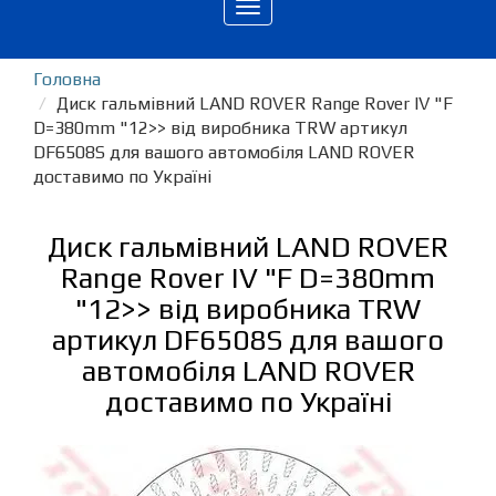
Toggle
navigation
Головна
Диск гальмівний LAND ROVER Range Rover IV "F
D=380mm "12>> від виробника TRW артикул
DF6508S для вашого автомобіля LAND ROVER
доставимо по Україні
Диск гальмівний LAND ROVER
Range Rover IV "F D=380mm
"12>> від виробника TRW
артикул DF6508S для вашого
автомобіля LAND ROVER
доставимо по Україні