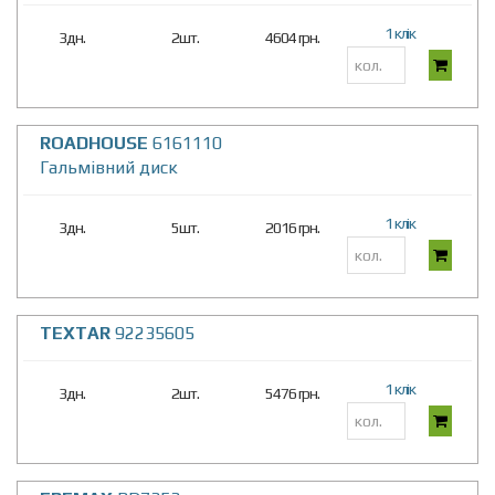
1 клік
3дн.
2шт.
4604 грн.
ROADHOUSE
6161110
Гальмівний диск
1 клік
3дн.
5шт.
2016 грн.
TEXTAR
92235605
1 клік
3дн.
2шт.
5476 грн.