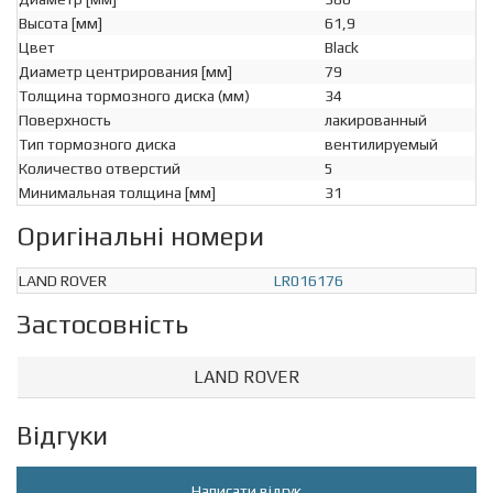
Высота [мм]
61,9
Цвет
Black
Диаметр центрирования [мм]
79
Толщина тормозного диска (мм)
34
Поверхность
лакированный
Тип тормозного диска
вентилируемый
Количество отверстий
5
Минимальная толщина [мм]
31
Оригінальні номери
LAND ROVER
LR016176
Застосовність
LAND ROVER
Відгуки
Написати відгук