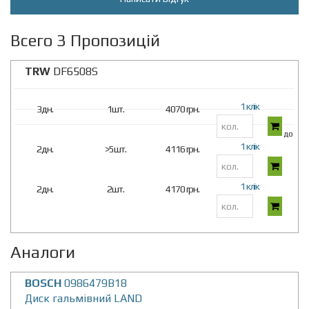
Всего 3 Пропозицій
TRW
DF6508S
1 клік
3дн.
1шт.
4070 грн.
до 14
1 клік
2дн.
>5шт.
4116 грн.
1 клік
2дн.
2шт.
4170 грн.
Аналоги
BOSCH
0986479B18
Диск гальмівний LAND