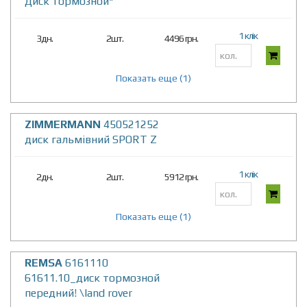
Диск тормозной*
1 клік
3дн.
2шт.
4496 грн.
Показать еще (1)
ZIMMERMANN
450521252
диск гальмівний SPORT Z
1 клік
2дн.
2шт.
5912 грн.
Показать еще (1)
REMSA
6161110
61611.10_диск тормозной
передний! \land rover