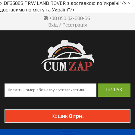
> DF6508S TRW LAND ROVER з доставкою по Україні"/>
>
доставимо по місту та Україні"/>
+38 050 02-000-36
Вхід
/
Реєстрація
Кошик
0 грн.