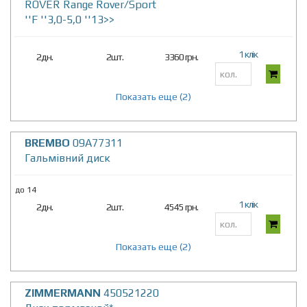
ROVER Range Rover/Sport
''F ''3,0-5,0 ''13>>
1 клік
2дн.
2шт.
3360 грн.
Показать еще (2)
BREMBO
09A77311
Гальмівний диск
до 14
1 клік
2дн.
2шт.
4545 грн.
Показать еще (2)
ZIMMERMANN
450521220