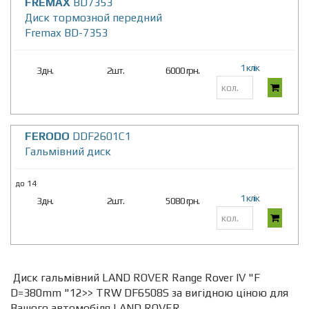
FREMAX
BD7353
Диск тормозной передний
Fremax BD-7353
1 клік
3дн.
2шт.
6000 грн.
FERODO
DDF2601C1
Гальмівний диск
до 14
1 клік
3дн.
2шт.
5080 грн.
Диск гальмівний LAND ROVER Range Rover IV "F
D=380mm "12>> TRW DF6508S за вигідною ціною для
Вашого автомобіля LAND ROVER.