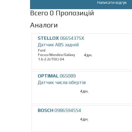
Написати відгук
Всего 0 Пропозицій
Аналоги
STELLOX
0665437SX
Датчик ABS задній
Ford
4дн.
Focus/Mondeo/Galaxy
1.6-2.2i/TDCi 04
OPTIMAL
06S089
Датчик числа обертів
4дн.
BOSCH
0986594554
4дн.