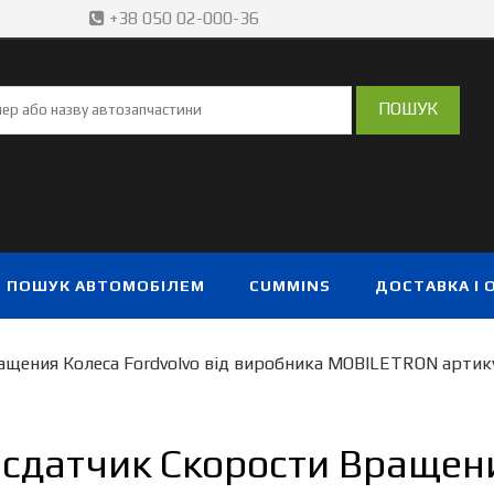
+38 050 02-000-36
ПОШУК АВТОМОБІЛЕМ
CUMMINS
ДОСТАВКА І 
ащения Колеса Fordvolvo від виробника MOBILETRON артик
сдатчик Скорости Вращени