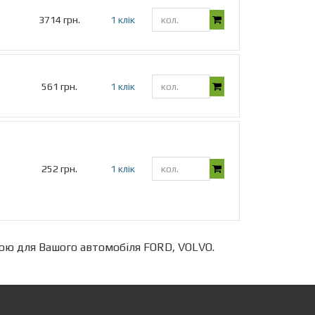
3714 грн.
1 клік
561 грн.
1 клік
252 грн.
1 клік
ою для Вашого автомобіля FORD, VOLVO.