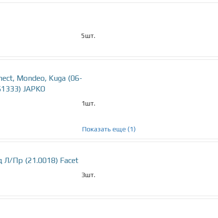
5шт.
nect, Mondeo, Kuga (06-
151333) JAPKO
1шт.
Показать еще (1)
Л/Пр (21.0018) Facet
3шт.