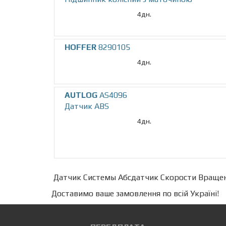
4дн.
HOFFER
8290105
4дн.
AUTLOG
AS4096
Датчик ABS
4дн.
Датчик Системы Абсдатчик Скорости Вращени
Доставимо ваше замовлення по всій Україні!