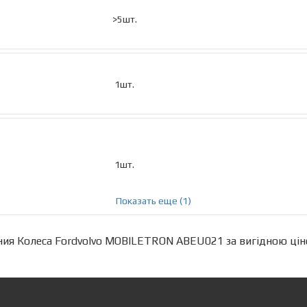
>5шт.
1шт.
1шт.
Показать еще (1)
я Колеса Fordvolvo MOBILETRON ABEU021 за вигідною цін