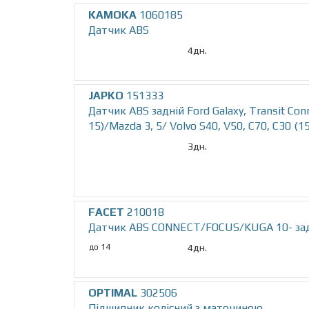
KAMOKA
1060185
Датчик АВS
4дн.
JAPKO
151333
Датчик ABS заднiй Ford Galaxy, Transit Con
15)/Mazda 3, 5/ Volvo S40, V50, C70, C30 (
3дн.
FACET
210018
Датчик ABS CONNECT/FOCUS/KUGA 10- зад 
до 14
4дн.
OPTIMAL
302506
Підшипник колісний з маточиною