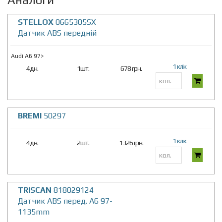
STELLOX
0665305SX
Датчик ABS передній
Audi A6 97>
1 клік
4дн.
1шт.
678 грн.
BREMI
50297
1 клік
4дн.
2шт.
1326 грн.
TRISCAN
818029124
Датчик ABS перед. A6 97-
1135mm