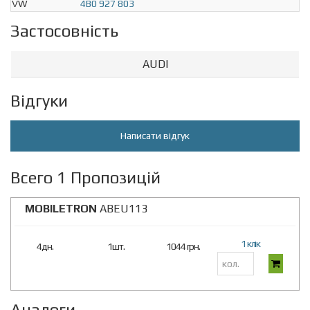
VW
4B0 927 803
Застосовність
AUDI
Відгуки
Написати відгук
Всего 1 Пропозицій
MOBILETRON
ABEU113
1 клік
4дн.
1шт.
1044 грн.
Аналоги