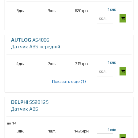
1 клік
3дн.
3шт.
620 грн.
AUTLOG
AS4006
Датчик ABS переднiй
1 клік
4дн.
2шт.
715 грн.
Показать еще (1)
DELPHI
SS20125
Датчик ABS
до 14
1 клік
3дн.
1шт.
1426 грн.