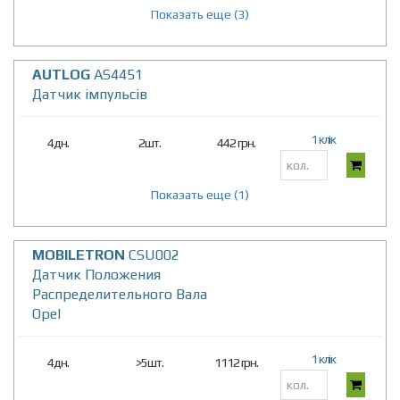
Показать еще (3)
AUTLOG
AS4451
Датчик iмпульсiв
1 клік
4дн.
2шт.
442 грн.
Показать еще (1)
MOBILETRON
CSU002
Датчик Положения
Распределительного Вала
Opel
1 клік
4дн.
>5шт.
1112 грн.