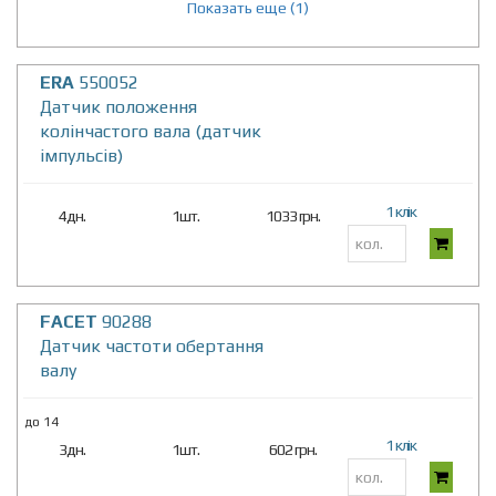
Показать еще (1)
ERA
550052
Датчик положення
колінчастого вала (датчик
імпульсів)
1 клік
4дн.
1шт.
1033 грн.
FACET
90288
Датчик частоти обертання
валу
до 14
1 клік
3дн.
1шт.
602 грн.