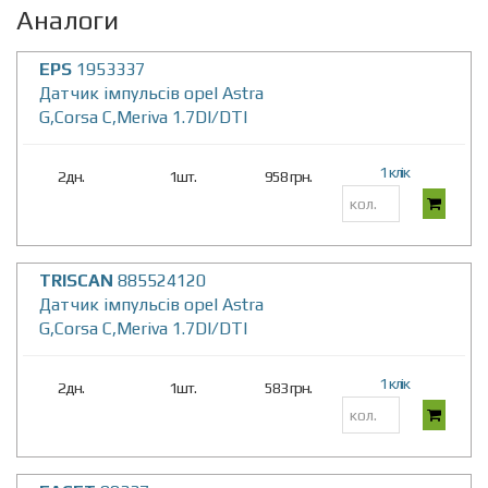
Аналоги
EPS
1953337
Датчик імпульсів opel Astra
G,Corsa C,Meriva 1.7DI/DTI
1 клік
2дн.
1шт.
958 грн.
TRISCAN
885524120
Датчик імпульсів opel Astra
G,Corsa C,Meriva 1.7DI/DTI
1 клік
2дн.
1шт.
583 грн.