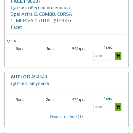
FACET
90337
Датчик обертів коленвала
Opel Astra G, COMBO, CORSA
C, MERIVA 1.7D 00- (9.0337)
Facet
до 14
1 клік
3дн.
1шт.
942 грн.
AUTLOG
AS4541
Датчик iмпульсiв
1 клік
3дн.
2шт.
431 грн.
Показать еще (1)