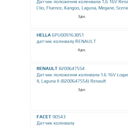
Датчик положення коленвала 1,6 16V Renaul
Clio, Fluence, Kangoo, Laguna, Megane, Scen
3дн.
HELLA
6PU009163851
датчик колінвалу RENAULT
4дн.
RENAULT
8200647554
Датчик положення колінвала 1.6 16V Logan,
II, Laguna II (8200647554) Renault
3дн.
FACET
90543
Датчик колінвалу