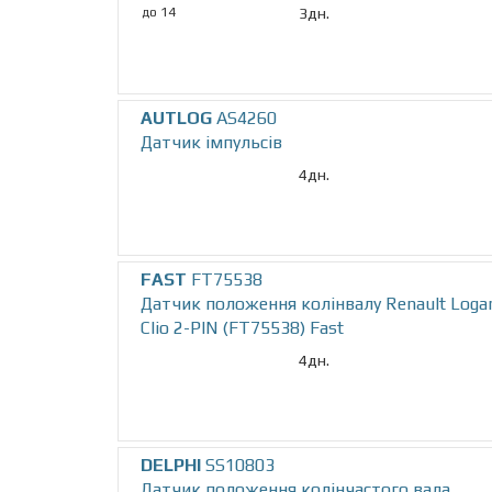
до 14
3дн.
AUTLOG
AS4260
Датчик iмпульсiв
4дн.
FAST
FT75538
Датчик положення колінвалу Renault Logan
Clio 2-PIN (FT75538) Fast
4дн.
DELPHI
SS10803
Датчик положення колінчастого вала