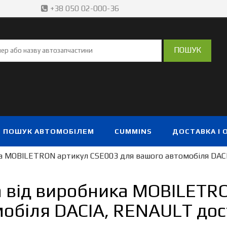
+38 050 02-000-36
ПОШУК АВТОМОБІЛЕМ
CUMMINS
ДОСТАВКА І 
а MOBILETRON артикул CSE003 для вашого автомобіля DAC
 від виробника MOBILETR
обіля DACIA, RENAULT дос