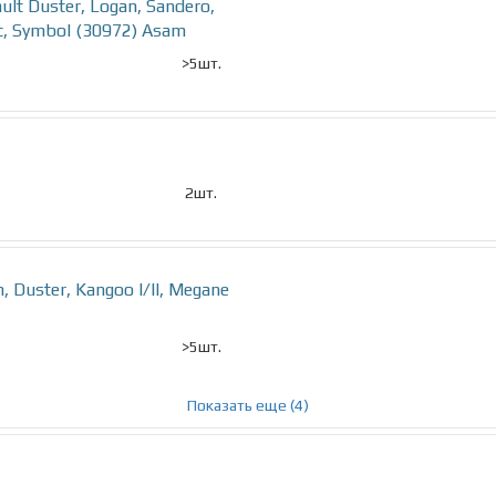
t Duster, Logan, Sandero,
ic, Symbol (30972) Asam
>5шт.
2шт.
 Duster, Kangoo I/II, Megane
>5шт.
Показать еще (4)