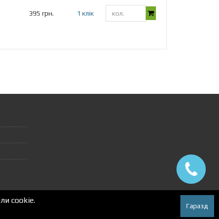
395 грн.
1 клік
и cookie.
Гаразд
Autox.pro