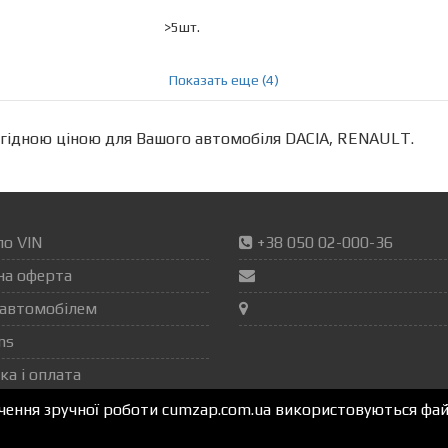
>5шт.
Показать еще (4)
гідною ціною для Вашого автомобіля DACIA, RENAULT.
по VIN
+38 050 02-000-36
на оферта
автомобілем
ns
ка і оплата
ечення зручної роботи cumzap.com.ua використовуються файл