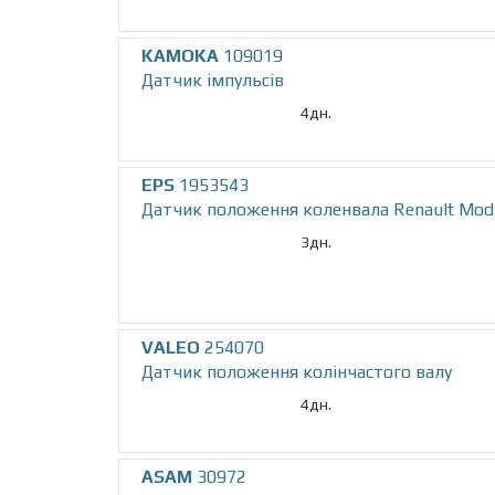
KAMOKA
109019
Датчик iмпульсiв
4дн.
EPS
1953543
Датчик положення коленвала Renault Modus
3дн.
VALEO
254070
Датчик положення колінчастого валу
4дн.
ASAM
30972