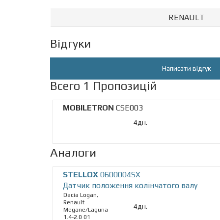
RENAULT
Відгуки
Написати відгук
Всего 1 Пропозицій
MOBILETRON
CSE003
4дн.
Аналоги
STELLOX
0600004SX
Датчик положення колінчатого валу
Dacia Logan,
Renault
4дн.
Megane/Laguna
1.4-2.0 01