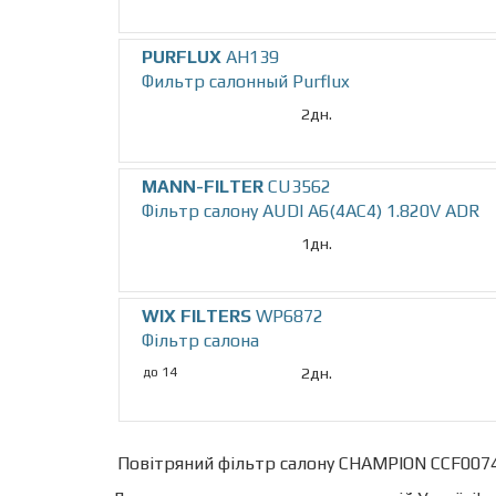
PURFLUX
AH139
Фильтр салонный Purflux
2дн.
MANN-FILTER
CU3562
Фільтр салону AUDI A6(4AC4) 1.820V ADR
1дн.
WIX FILTERS
WP6872
Фільтр салона
до 14
2дн.
Повітряний фільтр салону CHAMPION CCF0074 