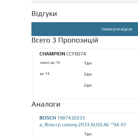
Відгуки
Написати відгук
Всего 3 Пропозицій
CHAMPION
CCF0074
заказ до 15
1дн.
до 14
2дн.
2дн.
Аналоги
BOSCH
1987432033
a_Фільтр салону 2033 AUDI A6 ''94-97
1дн.