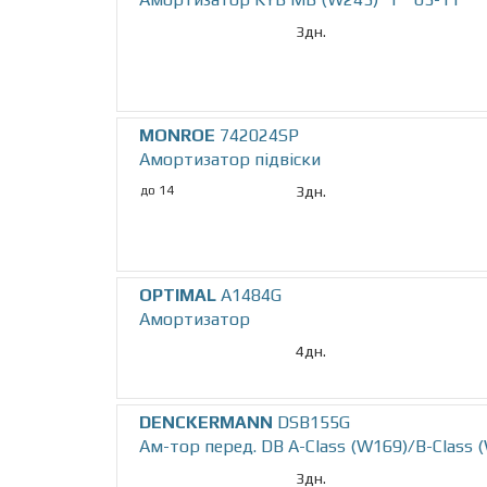
3дн.
MONROE
742024SP
Амортизатор підвіски
до 14
3дн.
OPTIMAL
A1484G
Амортизатор
4дн.
DENCKERMANN
DSB155G
Ам-тор перед. DB A-Class (W169)/B-Class 
3дн.