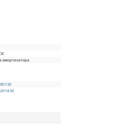
4
OE
а амортизатора
00130
201430