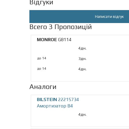
Відгуки
Написати відгук
Всего 3 Пропозицій
MONROE
G8114
4дн.
до 14
3дн.
до 14
4дн.
Аналоги
BILSTEIN
22215734
Амортизатор B4
4дн.