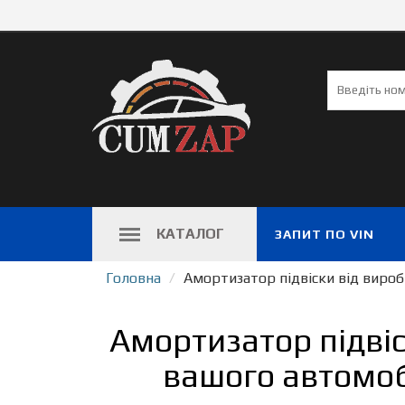
КАТАЛОГ
ЗАПИТ ПО VIN
Головна
Амортизатор підвіски від виро
Амортизатор підві
вашого автомоб