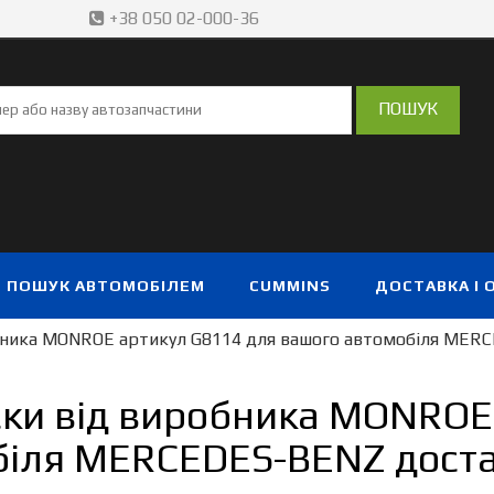
+38 050 02-000-36
ПОШУК АВТОМОБІЛЕМ
CUMMINS
ДОСТАВКА І 
бника MONROE артикул G8114 для вашого автомобіля MERC
ски від виробника MONROE
іля MERCEDES-BENZ доста