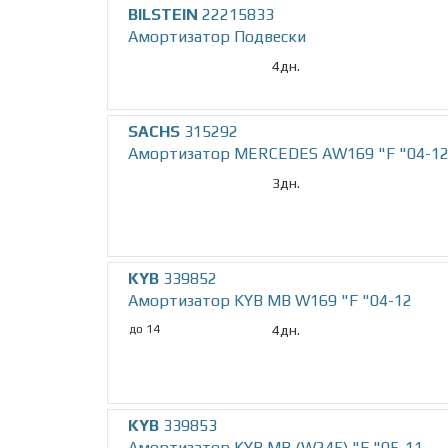
BILSTEIN
22215833
Амортизатор Подвески
4дн.
SACHS
315292
Амортизатор MERCEDES AW169 "F "04-12 
3дн.
KYB
339852
Амортизатор KYB MB W169 "F "04-12
до 14
4дн.
KYB
339853
Амортизатор KYB MB (W245) "F "05-11