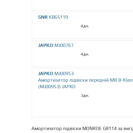
SNR
KB65119
4дн.
JAPKO
MJ00767
4дн.
JAPKO
MJ00953
Амортизатор підвіски передній MB B-Klass
(MJ00953) JAPKO
3дн.
Амортизатор підвіски MONROE G8114 за виг