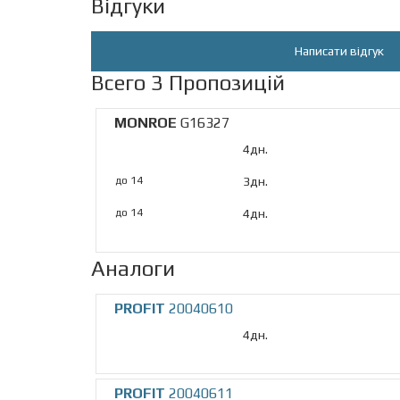
Відгуки
Написати відгук
Всего 3 Пропозицій
MONROE
G16327
4дн.
до 14
3дн.
до 14
4дн.
Аналоги
PROFIT
20040610
4дн.
PROFIT
20040611