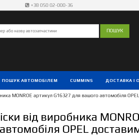
+38 050 02-000-36
ПОШУК АВТОМОБІЛЕМ
CUMMINS
ДОСТАВКА І 
бника MONROE артикул G16327 для вашого автомобіля OPEL
іски від виробника MONR
автомобіля OPEL доставим