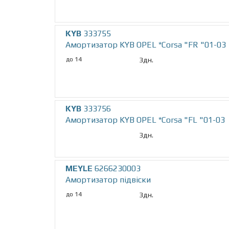
KYB
333755
Амортизатор KYB OPEL *Corsa "FR "01-03
до 14
3дн.
KYB
333756
Амортизатор KYB OPEL *Corsa "FL "01-03
3дн.
MEYLE
6266230003
Амортизатор підвіски
до 14
3дн.