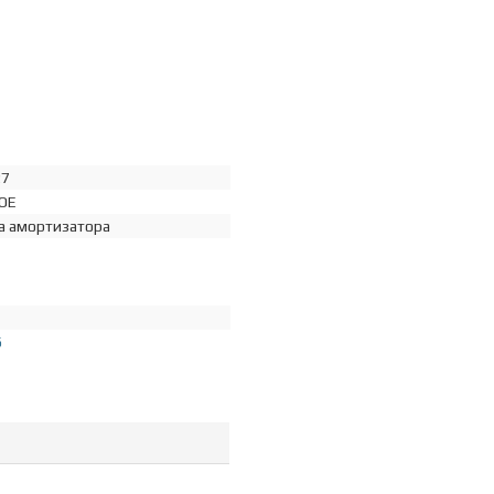
27
OE
а амортизатора
6