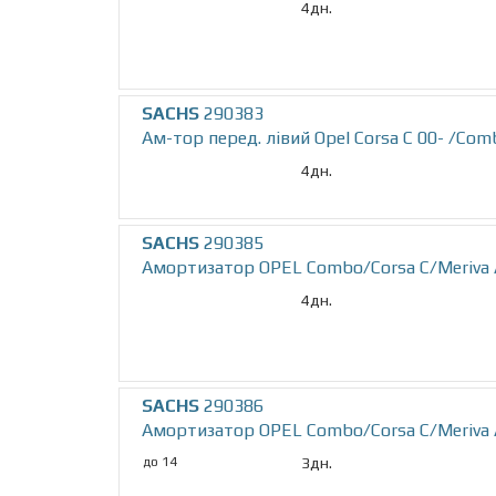
4дн.
SACHS
290383
Ам-тор перед. лівий Opel Corsa C 00- /Com
4дн.
SACHS
290385
Амортизатор OPEL Combo/Corsa C/Meriva A
4дн.
SACHS
290386
Амортизатор OPEL Combo/Corsa C/Meriva A/
до 14
3дн.