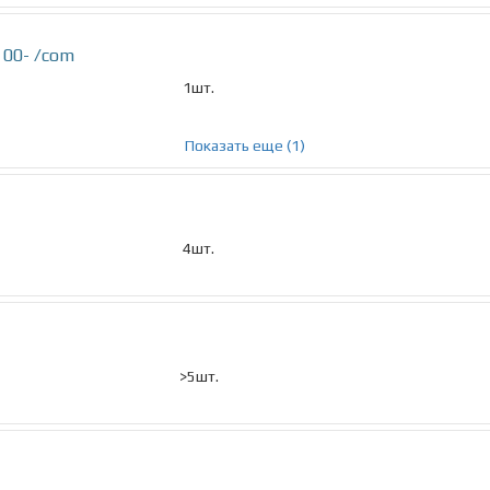
 00- /com
1шт.
Показать еще (1)
4шт.
>5шт.